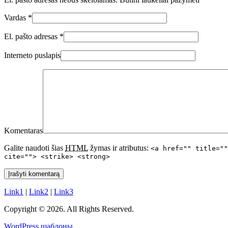
Vardas
*
El. pašto adresas
*
Interneto puslapis
Komentaras
Galite naudoti šias
HTML
žymas ir atributus:
<a href="" title=""
cite=""> <strike> <strong>
Link1
|
Link2
|
Link3
Copyright © 2026. All Rights Reserved.
WordPress шаблоны