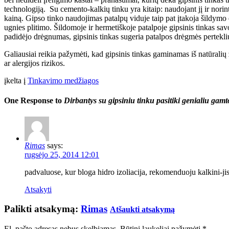
technologiją.
Su cemento-kalkių tinku yra kitaip: naudojant jį ir norin
kainą. Gipso tinko naudojimas patalpų viduje taip pat įtakoja šildymo 
ugnies plitimo. Šildomoje ir hermetiškoje patalpoje gipsinis tinkas sav
padidėjo drėgnumas, gipsinis tinkas sugeria patalpos drėgmės pertekli
Galiausiai reikia pažymėti, kad gipsinis tinkas gaminamas iš natūralių
ar alergijos rizikos.
įkelta į
Tinkavimo medžiagos
One Response to
Dirbantys su gipsiniu tinku pasitiki genialiu gamt
Rimas
says:
rugsėjo 25, 2014 12:01
padvaluose, kur bloga hidro izoliacija, rekomenduoju kalkini-jis
Atsakyti
Palikti atsakymą:
Rimas
Atšaukti atsakymą
El. pašto adresas nebus skelbiamas. Būtini laukeliai pažymėti
*