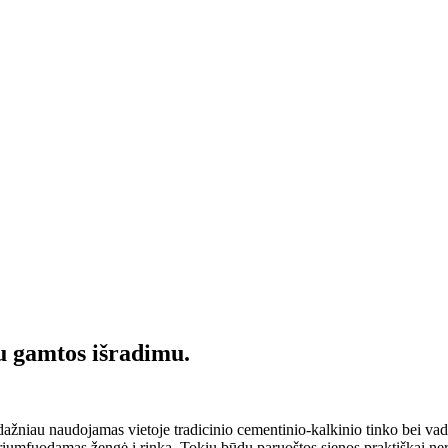
iu gamtos išradimu.
 dažniau naudojamas vietoje tradicinio cementinio-kalkinio tinko bei vad
triumfuodamas žengė į rinką. Tokiu būdu paruoštos sienos praktiškai nere