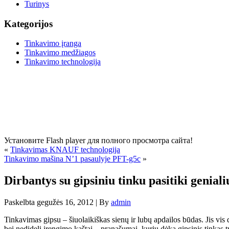
Turinys
Kategorijos
Tinkavimo įranga
Tinkavimo medžiagos
Tinkavimo technologija
Установите Flash player для полного просмотра сайта!
«
Tinkavimas KNAUF technologija
Tinkavimo mašina N’1 pasaulyje PFT-g5c
»
Dirbantys su gipsiniu tinku pasitiki genial
Paskelbta
gegužės 16, 2012
|
By
admin
Tinkavimas gipsu – šiuolaikiškas sienų ir lubų apdailos būdas. Jis vis
bei nedideli įrengimo kaštai – pranašumai, kurių dėka gipsinis tinkas 