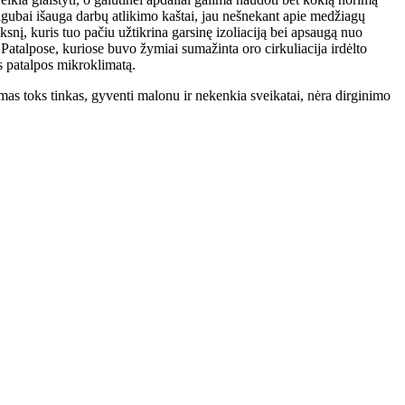
dvigubai išauga darbų atlikimo kaštai, jau nešnekant apie medžiagų
snį, kuris tuo pačiu užtikrina garsinę izoliaciją bei apsaugą nuo
 Patalpose, kuriose buvo žymiai sumažinta oro cirkuliacija irdėlto
s patalpos mikroklimatą.
amas toks tinkas, gyventi malonu ir nekenkia sveikatai, nėra dirginimo