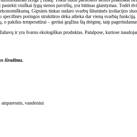
t pasiekti visiškai lygų sienos paviršių, yra būtinas glaistymas. Todėl 
ekonomiškumą. Gipsinis tinkas sudaro svarbų šiluminės izoliacijos sluok
o specifinės poringos struktūros dėka atlieka dar vieną svarbią funkciją.
ų, o pakilus temperatūrai – greitai grąžina šią drėgmę, taip pagerindama
 žaliavų ir yra švarus ekologiškas produktas. Patalpose, kuriose naudoj
os išradimu.
 atsparesnis, vandeniui