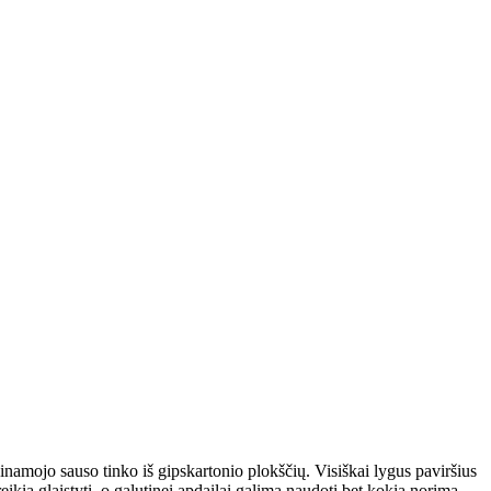
inamojo sauso tinko iš gipskartonio plokščių. Visiškai lygus paviršius
ikia glaistyti, o galutinei apdailai galima naudoti bet kokią norimą