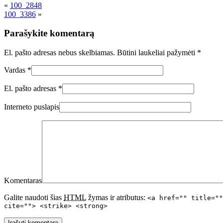
«
100_2848
100_3386
»
Parašykite komentarą
El. pašto adresas nebus skelbiamas. Būtini laukeliai pažymėti
*
Vardas
*
El. pašto adresas
*
Interneto puslapis
Komentaras
Galite naudoti šias
HTML
žymas ir atributus:
<a href="" title=""
cite=""> <strike> <strong>