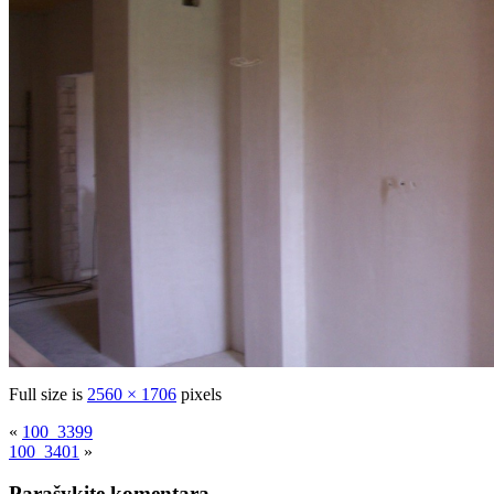
Full size is
2560 × 1706
pixels
«
100_3399
100_3401
»
Parašykite komentarą