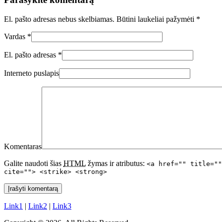
El. pašto adresas nebus skelbiamas. Būtini laukeliai pažymėti
*
Vardas
*
El. pašto adresas
*
Interneto puslapis
Komentaras
Galite naudoti šias
HTML
žymas ir atributus:
<a href="" title=""
cite=""> <strike> <strong>
Link1
|
Link2
|
Link3