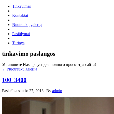
Tinkavimas
Kontaktai
Nuotraukų galerija
Pasiūlymai
Turinys
tinkavimo paslaugos
Установите Flash player для полного просмотра сайта!
←
Nuotraukų galerija
100_3400
Paskelbta
sausio 27, 2013
|
By
admin